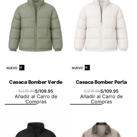
-50% OFF
-50% OFF
NUEVO
NUEVO
Casaca Bomber Verde
Casaca Bomber Perla
S/
109.95
S/
109.95
S/
219.90
S/
219.90
Añadir al Carro de
Añadir al Carro de
Compras
Compras