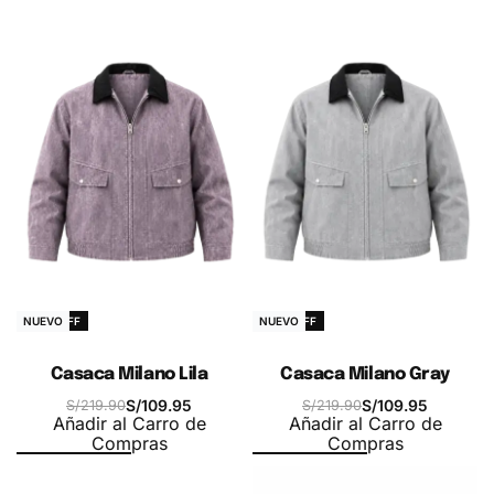
-50% OFF
-50% OFF
NUEVO
NUEVO
Casaca Milano Lila
Casaca Milano Gray
S/
109.95
S/
109.95
S/
219.90
S/
219.90
Añadir al Carro de
Añadir al Carro de
Compras
Compras