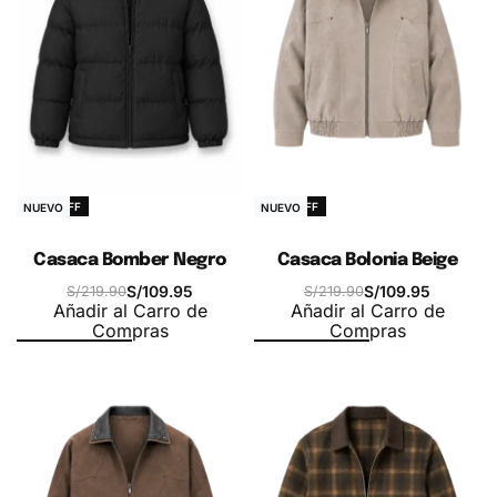
-50% OFF
-50% OFF
NUEVO
NUEVO
Casaca Bomber Negro
Casaca Bolonia Beige
S/
109.95
S/
109.95
S/
219.90
S/
219.90
Añadir al Carro de
Añadir al Carro de
Compras
Compras