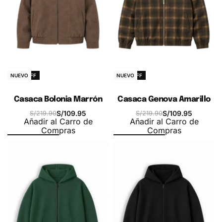
-50% OFF
-50% OFF
NUEVO
NUEVO
Casaca Bolonia Marrón
Casaca Genova Amarillo
S/
109.95
S/
109.95
S/
219.90
S/
219.90
Añadir al Carro de
Añadir al Carro de
Compras
Compras