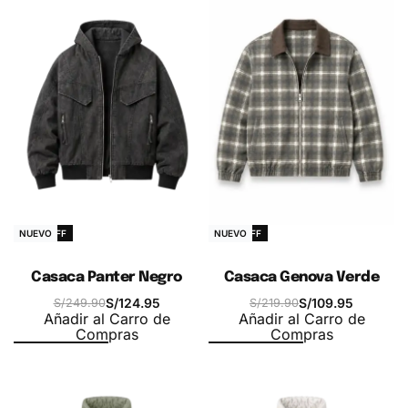
-50% OFF
-50% OFF
NUEVO
NUEVO
Casaca Panter Negro
Casaca Genova Verde
S/
124.95
S/
109.95
S/
249.90
S/
219.90
Añadir al Carro de
Añadir al Carro de
Compras
Compras