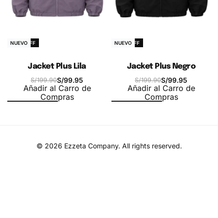
-50% OFF
-50% OFF
NUEVO
NUEVO
Jacket Plus Lila
Jacket Plus Negro
S/
99.95
S/
99.95
S/
199.90
S/
199.90
Añadir al Carro de
Añadir al Carro de
Compras
Compras
© 2026
Ezzeta Company
. All rights reserved.