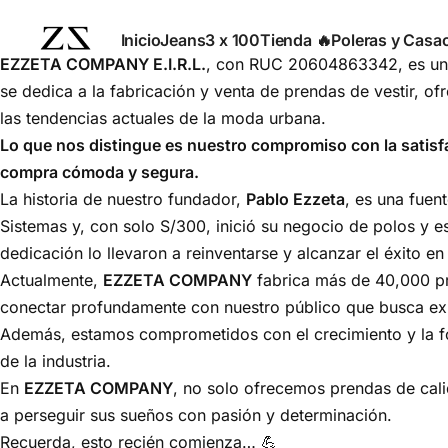
Inicio
Jeans
3 x 100
Tienda 🔥
Poleras y Casa
EZZETA COMPANY E.I.R.L.
, con RUC 20604863342, es una
se dedica a la fabricación y venta de prendas de vestir, o
las tendencias actuales de la moda urbana.
Lo que nos distingue es nuestro compromiso con la satisfac
compra cómoda y segura.
La historia de nuestro fundador,
Pablo Ezzeta
, es una fuen
Sistemas y, con solo S/300, inició su negocio de polos y e
dedicación lo llevaron a reinventarse y alcanzar el éxito en l
Actualmente,
EZZETA COMPANY
fabrica más de 40,000 pr
conectar profundamente con nuestro público que busca exp
Además, estamos comprometidos con el crecimiento y la for
de la industria.
En
EZZETA COMPANY
, no solo ofrecemos prendas de cali
a perseguir sus sueños con pasión y determinación.
Recuerda, esto recién comienza… 💪