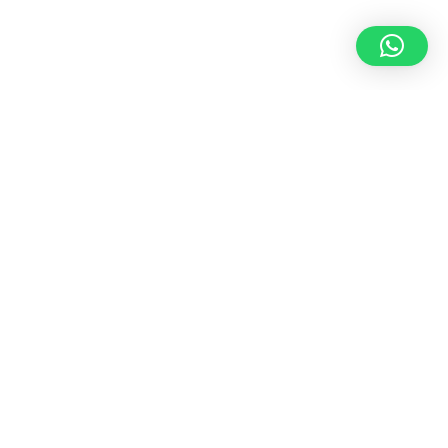
Forma parte de la comunidad
contacto@ezzetacompany.com
facebook
SEGUIR
instagram
SEGUIR
tiktok
SEGUIR
youtube
SEGUIR