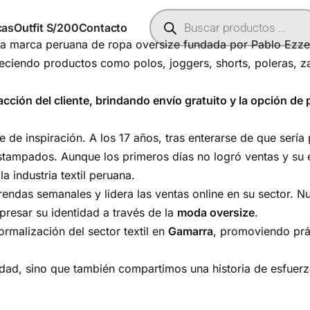
cas
Outfit S/200
Contacto
 marca peruana de ropa oversize fundada por Pablo Ezze
freciendo productos como polos, joggers, shorts, poleras, z
ción del cliente, brindando envío gratuito y la opción de 
te de inspiración. A los 17 años, tras enterarse de que serí
stampados. Aunque los primeros días no logró ventas y su e
a industria textil peruana.
endas semanales y lidera las ventas online en su sector. 
resar su identidad a través de la
moda oversize
.
malización del sector textil en
Gamarra
, promoviendo prá
dad, sino que también compartimos una historia de esfuerzo