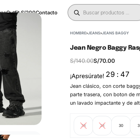
cas
Outfit S/200
Contacto
HOMBRE
›
JEANS
›
JEANS BAGGY
Jean Negro Baggy Ras
S/
140.00
S/
70.00
29
:
47
¡Apresúrate!
Jean clásico, con corte baggy
parte trasera, con boton de 
un lavado impactante y de alt
38
28
30
3
S/
S/
130.00
130.00
S/
S/
65.00
65.00