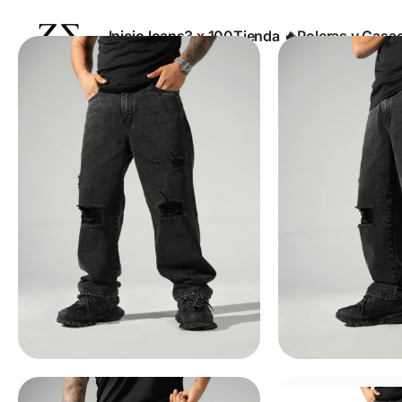
Inicio
Jeans
3 x 100
Tienda 🔥
Poleras y Casa