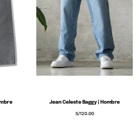
ombre
Jean Celeste Baggy | Hombre
 Actitud Pura en
S/
120.00
ompras
Añadir al Carro de Compras