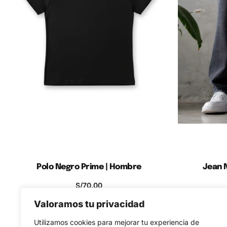
Polo Negro Prime | Hombre
Jean 
Jean Negro Baggy 
S/
70.00
Añadir al Carro de Compras
Añadi
Valoramos tu privacidad
Cada Hilan
Utilizamos cookies para mejorar tu experiencia de