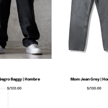
Negro Baggy | Hombre
Mom Jean Grey | H
Rasgado | Hombre –
S/
120.00
S/
130.00
r al Carro de Compras
Añadir al Carro de C