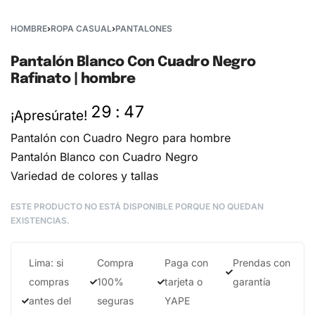
HOMBRE
›
ROPA CASUAL
›
PANTALONES
Pantalón Blanco Con Cuadro Negro
Rafinato | hombre
29
:
47
¡Apresúrate!
Pantalón con Cuadro Negro para hombre
Pantalón Blanco con Cuadro Negro
Variedad de colores y tallas
ESTE PRODUCTO NO ESTÁ DISPONIBLE PORQUE NO QUEDAN
EXISTENCIAS.
Lima: si
Compra
Paga con
Prendas con
compras
100%
tarjeta o
garantía
antes del
seguras
YAPE