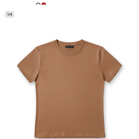
0
1
/
4