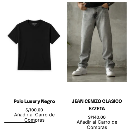
El
polo camel
Prime es la definición absoluta de
Polo Luxury Negro
JEAN CENIZO CLASICO
sofisticación minimalista y el
polo para hombre
EZZETA
S/
100.00
Añadir al Carro de
esencial en cualquier armario contemporáneo.
S/
140.00
Compras
Añadir al Carro de
En el ecosistema del streetwear premium, la
Compras