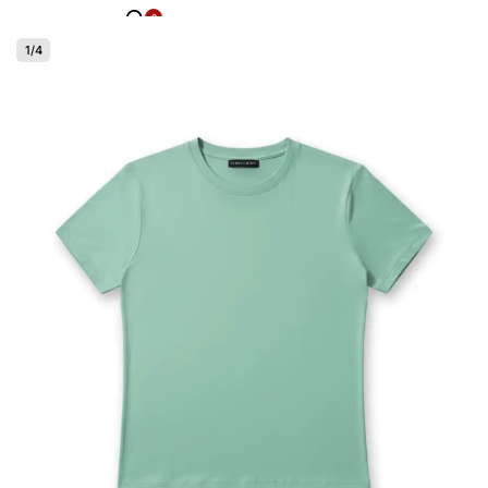
0
1
/
4