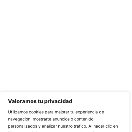
la gloria antigua. Sin embargo, la imagen central de la
gárgola en escala de grises rompe la temática
deportiva y añade una capa de profundidad artística.
Es ropa para quienes lideran con una mano firme y una
mente calculadora. Es el uniforme de una liga superior,
una donde la actitud lo es todo.
El Diseño: Simbolismo Híbrido
La espalda de este polo es una obra de arte gráfico
que merece ser analizada:
Tipografía Colegial (Varsity):
La palabra
«VINTAGE» arqueada en la parte superior utiliza
Valoramos tu privacidad
una fuente clásica de equipo deportivo. Evoca
Utilizamos cookies para mejorar tu experiencia de
tradición, equipos ganadores y hermandad.
navegación, mostrarte anuncios o contenido
La Gárgola Guardiana:
En el centro, la imagen de
personalizados y analizar nuestro tráfico. Al hacer clic en
la gárgola rompe el esquema. No es una mascota