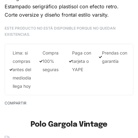
Estampado serigráfico plastisol con efecto retro.
Corte oversize y diseño frontal estilo varsity.
ESTE PRODUCTO NO ESTÁ DISPONIBLE PORQUE NO QUEDAN
EXISTENCIAS.
Lima: si
Compra
Paga con
Prendas con
compras
100%
tarjeta o
garantía
antes del
seguras
YAPE
mediodía
llega hoy
COMPARTIR
Polo Gargola Vintage