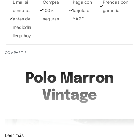
Lima: si
Compra
Paga con
Prendas con
compras
100%
tarjeta o
garantía
antes del
seguras
YAPE
mediodía
llega hoy
COMPARTIR
Polo Marron
Vintage