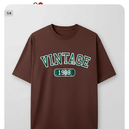
0
1
/
4