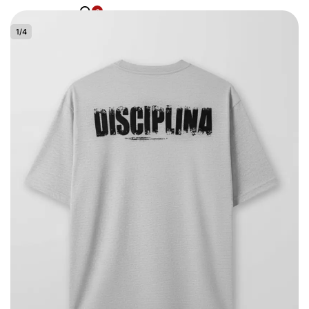
0
1
/
4