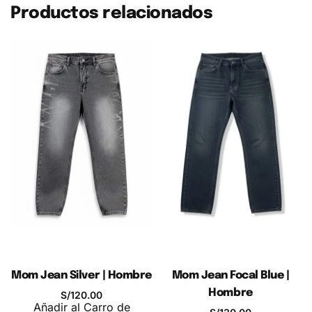
Productos relacionados
Polo Negro Prime
Mom Jean Silver | Hombre
Mom Jean Focal Blue |
V | Hombre: El
Hombre
S/
120.00
Añadir al Carro de