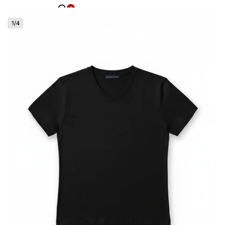
0
1
/
4