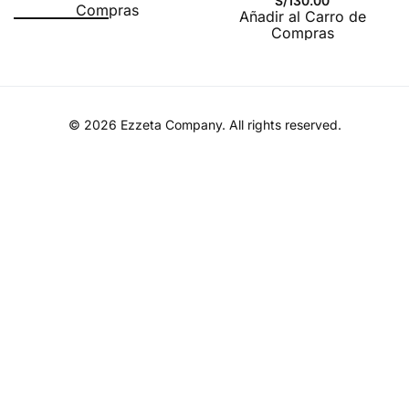
S/
130.00
Compras
Añadir al Carro de
Sello de tu
Compras
Identidad
© 2026
Ezzeta Company
. All rights reserved.
Cuando hablamos de presencia, no existen las
segundas oportunidades. El
Polo Negro Prime V |
Hombre
no es simplemente una prenda básica que
añades a tu armario por necesidad; es una declaración
de principios. En un mundo donde la imagen es el
primer paso hacia el éxito, vestir
Ezzeta
significa
alinearse con una mentalidad de crecimiento, disciplina
y estilo inquebrantable.
Este diseño Prime V ha sido concebido para el hombre
moderno que entiende que su ropa es una extensión
de su marca personal. No se trata de cubrirse, se trata