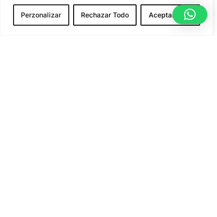
hay dos días iguales en la vida de un emprendedor o
un creativo.
Perzonalizar
Rechazar Todo
Aceptar Todo
El corte está diseñado para ofrecer libertad de
movimiento sin sacrificar la silueta. Es lo
suficientemente relajado para brindarte comodidad
durante todo el día, pero con la estructura necesaria
para lucir impecable en cualquier situación casual.
Para ver cómo este tipo de prendas se integran en una
colección más amplia de moda vanguardista, te
invitamos a visitar nuestra tienda oficial en
Ezzeta
Company
. Allí descubrirás que cada artículo está
conectado por un hilo invisible de estilo y actitud.
Acerca de Nosotros
Versatilidad para el Hombre Moderno
Nosotros
El color cenizo es el nuevo negro del verano. Su
Contáctanos
neutralidad lo convierte en el «comodín» perfecto para
tu armario. ¿Tienes una camiseta gráfica cargada de
La Empresa