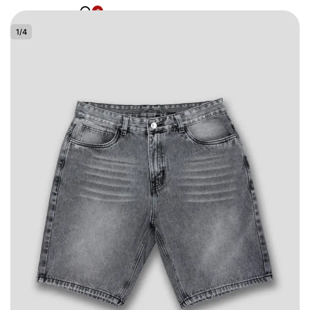
0
1
/
4