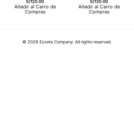
S/
120.00
S/
130.00
combinar con cualquier prenda, brindándote
Añadir al Carro de
Añadir al Carro de
Compras
Compras
comodidad y un look impecable en todo momento.
Estilo Atemporal y Resistencia: Tu
Zapatilla Negro Cuerina
Indispensable
© 2026
Ezzeta Company
. All rights reserved.
La estética de esta
zapatilla Negro
se define por su
pureza de líneas y su versatilidad. El color Negro , un
lienzo perfecto para la moda, permite infinitas
combinaciones, desde jeans y polos hasta chinos y
camisas ligeras. El material de cuerina importada no
solo es estéticamente atractivo, sino también práctico,
ofreciendo una fácil limpieza y mantenimiento. El sello
en la lengüeta, discreto pero con carácter, es una firma
de calidad y diseño de Ezzeta. La suela cosida no es
solo una característica de durabilidad; también aporta
un detalle de artesanía que eleva el valor del calzado.