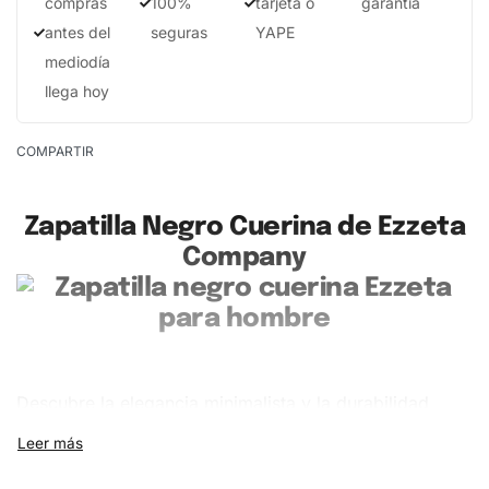
compras
100%
tarjeta o
garantía
antes del
seguras
YAPE
mediodía
llega hoy
COMPARTIR
Zapatilla Negro Cuerina de Ezzeta
Company
Descubre la elegancia minimalista y la durabilidad
excepcional de la
Zapatilla Negro Cuerina
para
hombre de Ezzeta Company. Este calzado es la